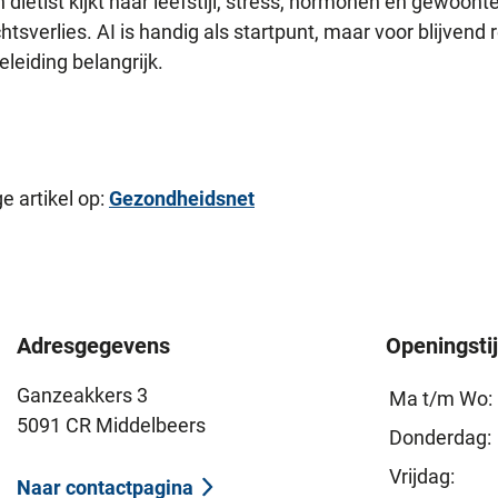
diëtist kijkt naar leefstijl, stress, hormonen en gewoont
verlies. AI is handig als startpunt, maar voor blijvend re
eleiding belangrijk.
e artikel op:
Gezondheidsnet
Adresgegevens
Openingsti
Ganzeakkers 3
Ma t/m Wo:
5091 CR Middelbeers
Donderdag:
Vrijdag:
Naar contactpagina