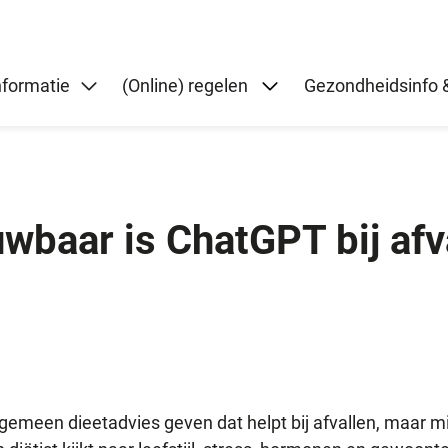
Submenu: (Online) re
nformatie
(Online) regelen
Gezondheidsinfo &
uwbaar is ChatGPT bij afv
lgemeen dieetadvies geven dat helpt bij afvallen, maar mi