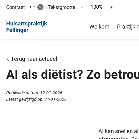
100%
Contrast
Tekstgrootte
Tekst
Tekst
-
+
Uit
verkleinen
vergroten
Hoofd
met
met
Huisartspraktijk
Welkom
Praktijki
10%
10%
Fellinger
menu
Terug naar actueel
AI als diëtist? Zo betro
Publicatie datum:
12-01-2026
Laatst gewijzigd op:
31-01-2026
AI kan snel en a