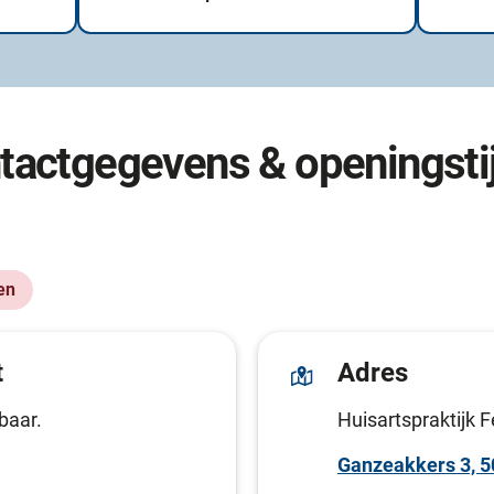
tactgegevens & openingsti
en
t
Adres
baar.
Huisartspraktijk F
Ganzeakkers 3, 