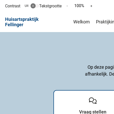
100%
Contrast
Tekstgrootte
Tekst
Tekst
-
+
Uit
verkleinen
vergroten
Hoofd
met
met
Huisartspraktijk
Welkom
Praktijki
10%
10%
Fellinger
menu
Op deze pagin
afhankelijk. D
Vraag stellen