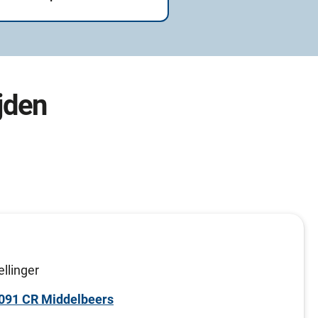
jden
ellinger
5091 CR Middelbeers