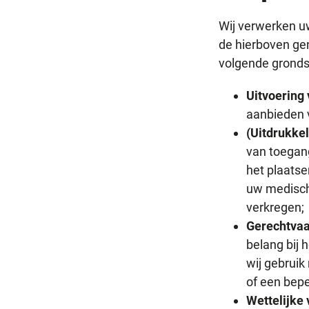
Wij verwerken u
de hierboven ge
volgende gronds
Uitvoering
aanbieden v
(Uitdrukke
van toegang
het plaatse
uw medisch
verkregen;
Gerechtvaa
belang bij 
wij gebruik
of een bepe
Wettelijke 