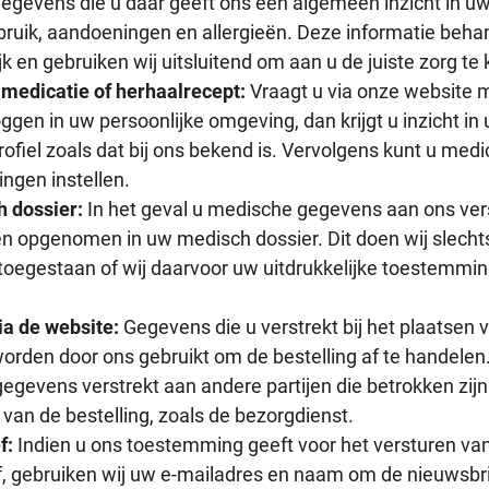
egevens die u daar geeft ons een algemeen inzicht in u
ruik, aandoeningen en allergieën. Deze informatie beha
jk en gebruiken wij uitsluitend om aan u de juiste zorg te
medicatie of herhaalrecept:
Vraagt u via onze website 
loggen in uw persoonlijke omgeving, dan krijgt u inzicht in
ofiel zoals dat bij ons bekend is. Vervolgens kunt u medi
ingen instellen.
 dossier:
In het geval u medische gegevens aan ons ver
 opgenomen in uw medisch dossier. Dit doen wij slechts
s toegestaan of wij daarvoor uw uitdrukkelijke toestemm
ia de website:
Gegevens die u verstrekt bij het plaatsen 
worden door ons gebruikt om de bestelling af te handelen
egevens verstrekt aan andere partijen die betrokken zijn 
van de bestelling, zoals de bezorgdienst.
f:
Indien u ons toestemming geeft voor het versturen va
, gebruiken wij uw e-mailadres en naam om de nieuwsbri