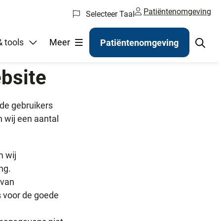
Patiëntenomgeving
Selecteer Taal
gelen
 tools
Meer
Patiëntenomgeving
ebsite
 de gebruikers
 wij een aantal
m wij
ng.
 van
s voor de goede