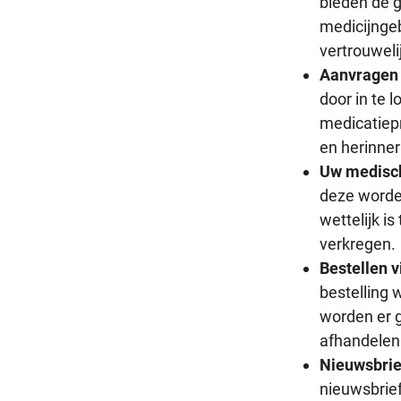
bieden de g
medicijngeb
vertrouweli
Aanvragen 
door in te 
medicatiepr
en herinner
Uw medisch
deze worden
wettelijk i
verkregen.
Bestellen v
bestelling 
worden er g
afhandelen 
Nieuwsbrie
nieuwsbrief