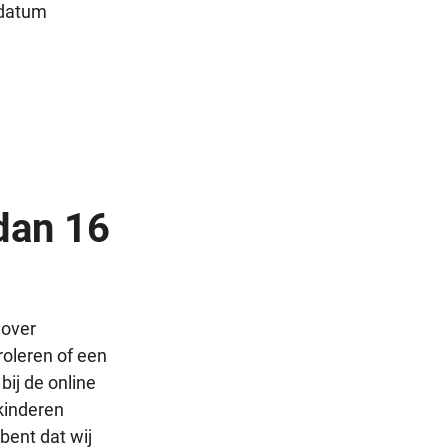
sdatum
dan 16
 over
roleren of een
bij de online
kinderen
bent dat wij