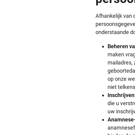
Afhankelijk van
persoonsgegeven
onderstaande do
Beheren va
maken vrage
mailadres,
geboorteda
op onze we
niet telken
Inschrijven
die u verst
uw inschrij
Anamnese- 
anamnesefor