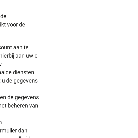
 de
kt voor de
count aan te
ierbij aan uw e-
w
alde diensten
t u de gegevens
rden de gegevens
r het beheren van
n
ormulier dan