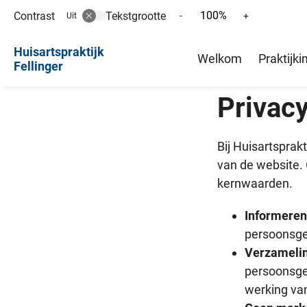
100%
Contrast
Tekstgrootte
Tekst
Tekst
-
+
Uit
verkleinen
vergroten
Hoofd
met
met
Huisartspraktijk
Welkom
Praktijki
10%
10%
Fellinger
menu
Privacy
Bij Huisartsprak
van de website.
kernwaarden.
Informeren
persoonsgeg
Verzameli
persoonsgeg
werking van