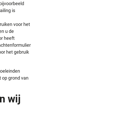
bijvoorbeeld
iling is
uiken voor het
en u de
r heeft
achtenformulier
or het gebruik
doeleinden
t op grond van
n wij