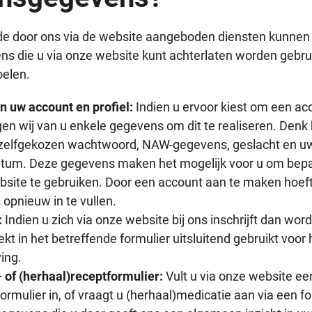
 de door ons via de website aangeboden diensten kunnen
s die u via onze website kunt achterlaten worden gebrui
elen.
n uw account en profiel:
Indien u ervoor kiest om een ac
n wij van u enkele gegevens om dit te realiseren. Denk h
 zelfgekozen wachtwoord, NAW-gegevens, geslacht en u
tum. Deze gegevens maken het mogelijk voor u om bepa
bsite te gebruiken. Door een account aan te maken hoef
s opnieuw in te vullen.
:
Indien u zich via onze website bij ons inschrijft dan wo
rekt in het betreffende formulier uitsluitend gebruikt voo
ving.
of (herhaal)receptformulier:
Vult u via onze website ee
mulier in, of vraagt u (herhaal)medicatie aan via een f