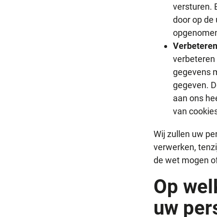
versturen. 
door op de 
opgenomen
Verbeteren
verbeteren 
gegevens me
gegeven. De
aan ons he
van cookies
Wij zullen uw p
verwerken, tenzi
de wet mogen o
Op wel
uw per