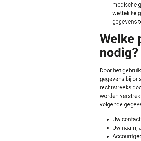
medische g
wettelijke 
gegevens te
Welke 
nodig?
Door het gebrui
gegevens bij on
rechtstreeks doo
worden verstrekt
volgende gegeve
Uw contact
Uw naam, a
Accountge