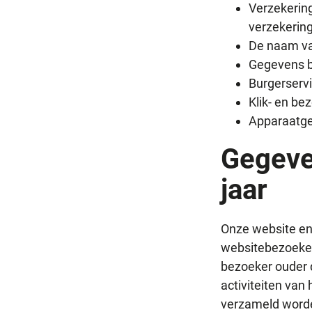
Verzekerin
verzekering
De naam va
Gegevens b
Burgerserv
Klik- en be
Apparaatge
Gegeve
jaar
Onze website en/
websitebezoekers
bezoeker ouder d
activiteiten van
verzameld worden