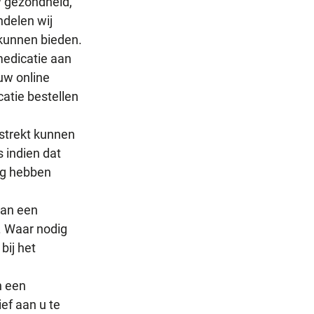
w gezondheid,
ndelen wij
 kunnen bieden.
medicatie aan
 uw online
catie bestellen
strekt kunnen
 indien dat
ing hebben
van een
. Waar nodig
bij het
n een
ef aan u te