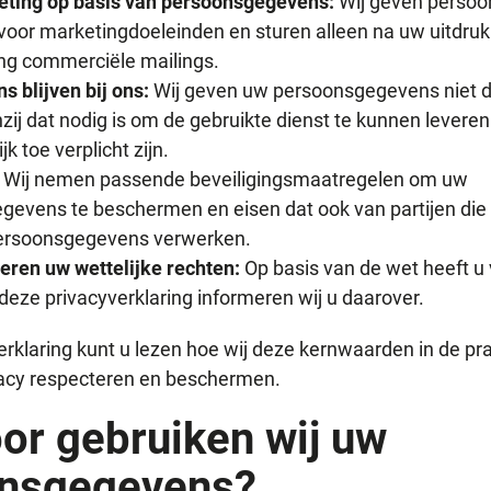
ting op basis van persoonsgegevens:
Wij geven persoo
voor marketingdoeleinden en sturen alleen na uw uitdruk
g commerciële mailings.
 blijven bij ons:
Wij geven uw persoonsgegevens niet 
enzij dat nodig is om de gebruikte dienst te kunnen levere
jk toe verplicht zijn.
:
Wij nemen passende beveiligingsmaatregelen om uw
gevens te beschermen en eisen dat ook van partijen die 
ersoonsgegevens verwerken.
eren uw wettelijke rechten:
Op basis van de wet heeft u 
 deze privacyverklaring informeren wij u daarover.
erklaring kunt u lezen hoe wij deze kernwaarden in de pr
vacy respecteren en beschermen.
or gebruiken wij uw
nsgegevens?