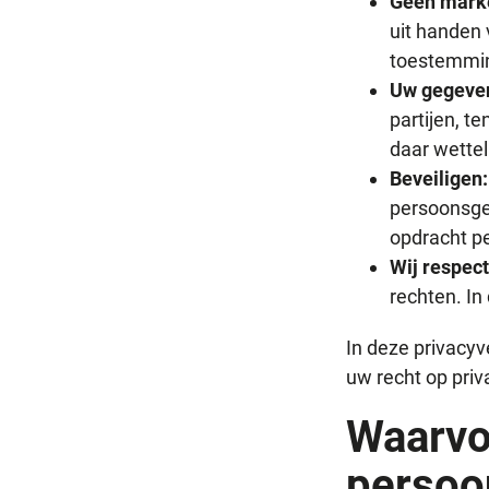
Geen marke
uit handen 
toestemmin
Uw gegevens
partijen, t
daar wetteli
Beveiligen
persoonsge
opdracht p
Wij respect
rechten. In
In deze privacyv
uw recht op pri
Waarvo
persoo