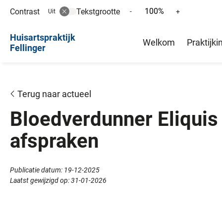
100%
Contrast
Tekstgrootte
Tekst
Tekst
-
+
Uit
verkleinen
vergroten
Hoofd
met
met
Huisartspraktijk
Welkom
Praktijki
10%
10%
Fellinger
menu
Terug naar actueel
Bloedverdunner Eliquis 
afspraken
Publicatie datum:
19-12-2025
Laatst gewijzigd op:
31-01-2026