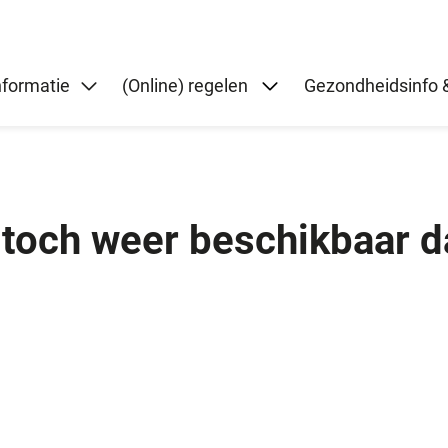
Submenu: (Online) re
nformatie
(Online) regelen
Gezondheidsinfo &
toch weer beschikbaar dan