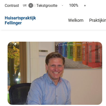
100%
Contrast
Tekstgrootte
Tekst
Tekst
-
+
Uit
verkleinen
vergroten
Hoofd
met
met
Huisartspraktijk
Welkom
Praktijki
10%
10%
Fellinger
menu