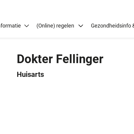
Submenu: (Online) re
nformatie
(Online) regelen
Gezondheidsinfo &
Dokter Fellinger
Huisarts